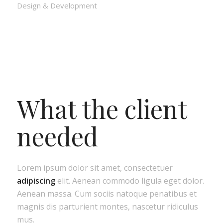
Design & Development
What the client
needed
Lorem ipsum dolor sit amet, consectetuer
adipiscing
elit. Aenean commodo ligula eget dolor.
Aenean massa. Cum sociis natoque penatibus et
magnis dis parturient montes, nascetur ridiculus
mus.