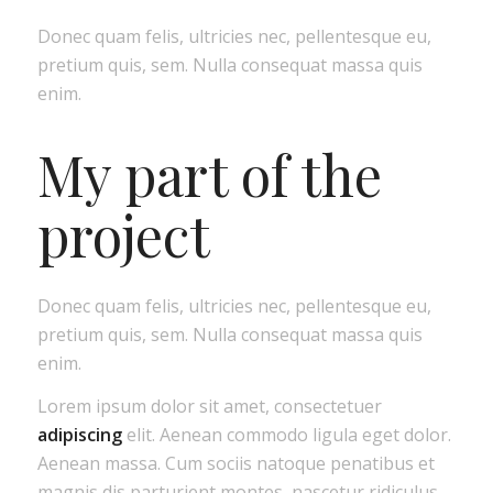
Donec quam felis, ultricies nec, pellentesque eu,
pretium quis, sem. Nulla consequat massa quis
enim.
My part of the
project
Donec quam felis, ultricies nec, pellentesque eu,
pretium quis, sem. Nulla consequat massa quis
enim.
Lorem ipsum dolor sit amet, consectetuer
adipiscing
elit. Aenean commodo ligula eget dolor.
Aenean massa. Cum sociis natoque penatibus et
magnis dis parturient montes, nascetur ridiculus