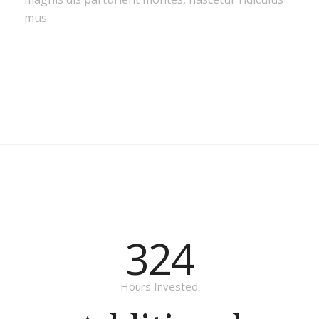
mus.
324
Hours Invested