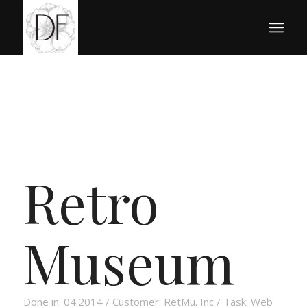
Retro
Museum
Done in: 04.2014 / Customer: RetMu. Inc / Task: Web