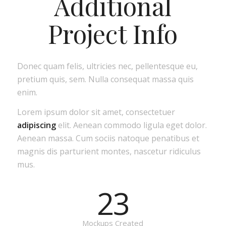
Additional
Project Info
Donec quam felis, ultricies nec, pellentesque eu,
pretium quis, sem. Nulla consequat massa quis
enim.
Lorem ipsum dolor sit amet, consectetuer
adipiscing
elit. Aenean commodo ligula eget dolor.
Aenean massa. Cum sociis natoque penatibus et
magnis dis parturient montes, nascetur ridiculus
mus.
23
Mockups Created