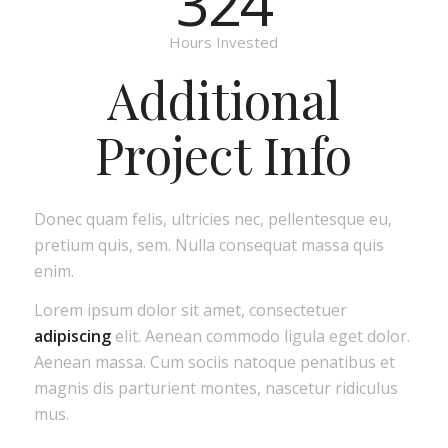
324
Hours Invested
Additional
Project Info
Donec quam felis, ultricies nec, pellentesque eu,
pretium quis, sem. Nulla consequat massa quis
enim.
Lorem ipsum dolor sit amet, consectetuer
adipiscing
elit. Aenean commodo ligula eget dolor.
Aenean massa. Cum sociis natoque penatibus et
magnis dis parturient montes, nascetur ridiculus
mus.