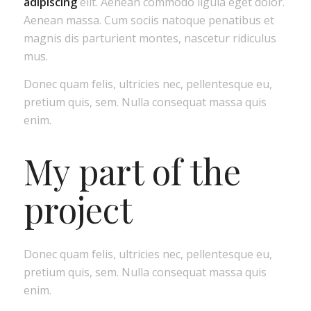
adipiscing
elit. Aenean commodo ligula eget dolor.
Aenean massa. Cum sociis natoque penatibus et
magnis dis parturient montes, nascetur ridiculus
mus.
Donec quam felis, ultricies nec, pellentesque eu,
pretium quis, sem. Nulla consequat massa quis
enim.
My part of the
project
Donec quam felis, ultricies nec, pellentesque eu,
pretium quis, sem. Nulla consequat massa quis
enim.